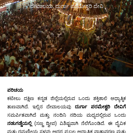
ದೇವಾಲಯ, ದುರ್ಗಾ ಪರಮೇಶ್ವರಿ ದೇವಿ
ಪರಿಚಯ
ಕಟೀಲು ದಕ್ಷಿಣ ಕನ್ನಡ ಜಿಲ್ಲೆಯಲ್ಲಿರುವ ಒಂದು ಶಕ್ತಿಶಾಲಿ ಆಧ್ಯಾತ್ಮಿಕ
ತಾಣವಾಗಿದೆ. ಇಲ್ಲಿನ ದೇವಾಲಯವು
ದುರ್ಗಾ ಪರಮೇಶ್ವರಿ ದೇವಿಗೆ
ಸಮರ್ಪಿತವಾಗಿದೆ ಮತ್ತು ನಂದಿನಿ ನದಿಯ ಮಧ್ಯದಲ್ಲಿರುವ ಒಂದು
ನಡುಗಡ್ಡೆಯಲ್ಲಿ
(ಸಣ್ಣ ದ್ವೀಪ) ವಿಶಿಷ್ಟವಾಗಿ ನೆಲೆಗೊಂಡಿದೆ. ಈ ದೈವಿಕ
ಮತ್ತು ರಮಣೀಯ ಸ್ಥಳವು ಅದರ ಪ್ರಬಲ ಆಧ್ಯಾತ್ಮಿಕ ವಾತಾವರಣ ಮತ್ತು