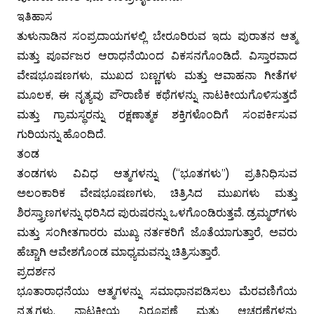
ಇತಿಹಾಸ
ತುಳುನಾಡಿನ ಸಂಪ್ರದಾಯಗಳಲ್ಲಿ ಬೇರೂರಿರುವ ಇದು ಪುರಾತನ ಆತ್ಮ
ಮತ್ತು ಪೂರ್ವಜರ ಆರಾಧನೆಯಿಂದ ವಿಕಸನಗೊಂಡಿದೆ. ವಿಸ್ತಾರವಾದ
ವೇಷಭೂಷಣಗಳು, ಮುಖದ ಬಣ್ಣಗಳು ಮತ್ತು ಆವಾಹನಾ ಗೀತೆಗಳ
ಮೂಲಕ, ಈ ನೃತ್ಯವು ಪೌರಾಣಿಕ ಕಥೆಗಳನ್ನು ನಾಟಕೀಯಗೊಳಿಸುತ್ತದೆ
ಮತ್ತು ಗ್ರಾಮಸ್ಥರನ್ನು ರಕ್ಷಣಾತ್ಮಕ ಶಕ್ತಿಗಳೊಂದಿಗೆ ಸಂಪರ್ಕಿಸುವ
ಗುರಿಯನ್ನು ಹೊಂದಿದೆ.
ತಂಡ
ತಂಡಗಳು ವಿವಿಧ ಆತ್ಮಗಳನ್ನು (“ಭೂತಗಳು”) ಪ್ರತಿನಿಧಿಸುವ
ಅಲಂಕಾರಿಕ ವೇಷಭೂಷಣಗಳು, ಚಿತ್ರಿಸಿದ ಮುಖಗಳು ಮತ್ತು
ಶಿರಸ್ತ್ರಾಣಗಳನ್ನು ಧರಿಸಿದ ಪುರುಷರನ್ನು ಒಳಗೊಂಡಿರುತ್ತವೆ. ಡ್ರಮ್ಮರ್‌ಗಳು
ಮತ್ತು ಸಂಗೀತಗಾರರು ಮುಖ್ಯ ನರ್ತಕರಿಗೆ ಜೊತೆಯಾಗುತ್ತಾರೆ, ಅವರು
ಹೆಚ್ಚಾಗಿ ಆವೇಶಗೊಂಡ ಮಾಧ್ಯಮವನ್ನು ಚಿತ್ರಿಸುತ್ತಾರೆ.
ಪ್ರದರ್ಶನ
ಭೂತಾರಾಧನೆಯು ಆತ್ಮಗಳನ್ನು ಸಮಾಧಾನಪಡಿಸಲು ಮೆರವಣಿಗೆಯ
ನೃತ್ಯಗಳು, ನಾಟಕೀಯ ನಿರೂಪಣೆ ಮತ್ತು ಆಚರಣೆಗಳನ್ನು