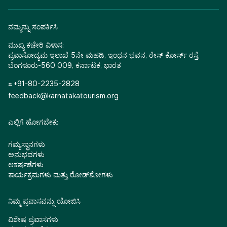
ನಮ್ಮನ್ನು ಸಂಪರ್ಕಿಸಿ
ಮುಖ್ಯ ಕಚೇರಿ ವಿಳಾಸ:
ಪ್ರವಾಸೋದ್ಯಮ ಇಲಾಖೆ 5ನೇ ಮಹಡಿ, ಇಂಧನ ಭವನ, ರೇಸ್ ಕೋರ್ಸ್ ರಸ್ತೆ,
ಬೆಂಗಳೂರು-560 009, ಕರ್ನಾಟಕ, ಭಾರತ
☎ +91-80-2235-2828
feedback@karnatakatourism.org
ಎಲ್ಲಿಗೆ ಹೋಗಬೇಕು
ಗಮ್ಯಸ್ಥಾನಗಳು
ಅನುಭವಗಳು
ಆಕರ್ಷಣೆಗಳು
ಕಾರ್ಯಕ್ರಮಗಳು ಮತ್ತು ರೋಡ್‌ಶೋಗಳು
ನಿಮ್ಮ ಪ್ರವಾಸವನ್ನು ಯೋಜಿಸಿ
ವಿಶೇಷ ಪ್ರವಾಸಗಳು