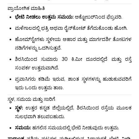
ಪ್ರಾಯೋಗಿಕ ಮಾಹಿತಿ
ಭೇಟಿ ನೀಡಲು ಉತ್ತಮ ಸಮಯ:
ಅಕ್ಟೋಬರ್‌ನಿಂದ ಫೆಬ್ರವರಿ.
ಮಳೆಗಾಲದಲ್ಲಿ ಛತ್ರಿ ಅಥವಾ ರೈನ್‌ಕೋಟ್ ತೆಗೆದುಕೊಂಡು ಹೋಗಿ.
ಹೋಮ್‌ಸ್ಟೇಗಳು ಸ್ಥಳೀಯ ಆಹಾರ ಮತ್ತು ಮಾರ್ಗದರ್ಶಿ ತೋಟಗಳ
ನಡಿಗೆಗಳನ್ನು ಒದಗಿಸುತ್ತವೆ.
ಶಿರಸಿಯಿಂದ ಸುಮಾರು 30 ಕಿ.ಮೀ ದೂರದಲ್ಲಿದೆ ಮತ್ತು ರಸ್ತೆ
ಸಂಪರ್ಕ ಉತ್ತಮವಾಗಿದೆ.
ಪ್ರವಾಸಿಗರು ಕಡಿಮೆ ಇರುವ, ಶಾಂತ ಸ್ಥಳಗಳನ್ನು ಹುಡುಕುವವರಿಗೆ
ಇದು ಒಂದು ಉತ್ತಮ ತಾಣ.
ಸ್ಥಳ, ಸಮಯ ಮತ್ತು ಸಾರಿಗೆ
ಸ್ಥಳ:
ಉತ್ತರ ಕನ್ನಡ ಜಿಲ್ಲೆಯಲ್ಲಿದೆ, ಶಿರಸಿಯಿಂದ ರಸ್ತೆಯ ಮೂಲಕ
ಸುಲಭವಾಗಿ ತಲುಪಬಹುದು.
ಸಮಯ:
ಹಗಲಿನ ಸಮಯದಲ್ಲಿ ಭೇಟಿ ನೀಡುವುದು ಉತ್ತಮ.
ಸಾರಾಂಶ
ಪಶ್ಚಿಮ ಘಟ್ಟಗಳ ಮಡಿಲಲ್ಲಿರುವ ಸಿದ್ದಾಪುರಕ್ಕೆ ಭೇಟಿ ನೀಡಿ,