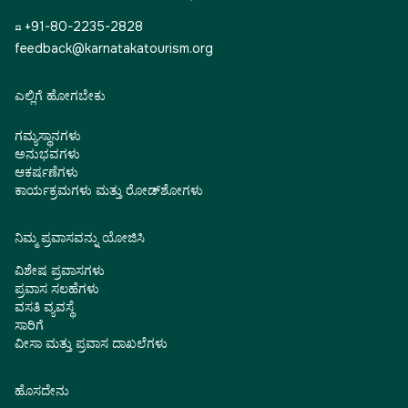
☎ +91-80-2235-2828
feedback@karnatakatourism.org
ಎಲ್ಲಿಗೆ ಹೋಗಬೇಕು
ಗಮ್ಯಸ್ಥಾನಗಳು
ಅನುಭವಗಳು
ಆಕರ್ಷಣೆಗಳು
ಕಾರ್ಯಕ್ರಮಗಳು ಮತ್ತು ರೋಡ್‌ಶೋಗಳು
ನಿಮ್ಮ ಪ್ರವಾಸವನ್ನು ಯೋಜಿಸಿ
ವಿಶೇಷ ಪ್ರವಾಸಗಳು
ಪ್ರವಾಸ ಸಲಹೆಗಳು
ವಸತಿ ವ್ಯವಸ್ಥೆ
ಸಾರಿಗೆ
ವೀಸಾ ಮತ್ತು ಪ್ರವಾಸ ದಾಖಲೆಗಳು
ಹೊಸದೇನು