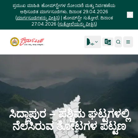
ಪ್ರಮುಖ ಮಾಹಿತಿ:
ಹೋಮ್‌ಸ್ಟೇಗಳ ನೋಂದಣಿ ಮತ್ತು ನಿರ್ವಹಣೆಯ
ಅಧಿಸೂಚಿತ ಮಾರ್ಗಸೂಚಿಗಳು, ದಿನಾಂಕ 29.04.2026
(
ಮಾರ್ಗಸೂಚಿಗಳನ್ನು ವೀಕ್ಷಿಸಿ
)
|
ಹೋಮ್‌ಸ್ಟೇ ಸುತ್ತೋಲೆ, ದಿನಾಂಕ
27.04.2026
(
ಸುತ್ತೋಲೆಯನ್ನು ವೀಕ್ಷಿಸಿ
)
ಸಿದ್ದಾಪುರ – ಪಶ್ಚಿಮ ಘಟ್ಟಗಳಲ್ಲಿ
ನೆಲೆಸಿರುವ ತೋಟಗಳ ಪಟ್ಟಣ