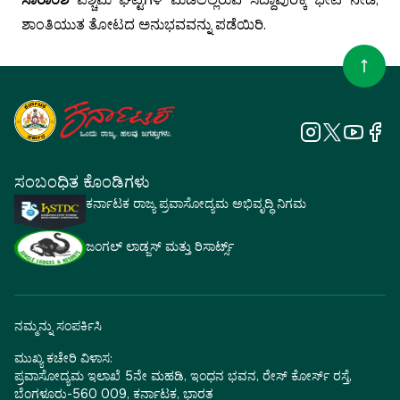
ಶಾಂತಿಯುತ ತೋಟದ ಅನುಭವವನ್ನು ಪಡೆಯಿರಿ.
ಸಂಬಂಧಿತ ಕೊಂಡಿಗಳು
ಕರ್ನಾಟಕ ರಾಜ್ಯ ಪ್ರವಾಸೋದ್ಯಮ ಅಭಿವೃದ್ಧಿ ನಿಗಮ
ಜಂಗಲ್ ಲಾಡ್ಜಸ್ ಮತ್ತು ರಿಸಾರ್ಟ್ಸ್
ನಮ್ಮನ್ನು ಸಂಪರ್ಕಿಸಿ
ಮುಖ್ಯ ಕಚೇರಿ ವಿಳಾಸ:
ಪ್ರವಾಸೋದ್ಯಮ ಇಲಾಖೆ 5ನೇ ಮಹಡಿ, ಇಂಧನ ಭವನ, ರೇಸ್ ಕೋರ್ಸ್ ರಸ್ತೆ,
ಬೆಂಗಳೂರು-560 009, ಕರ್ನಾಟಕ, ಭಾರತ