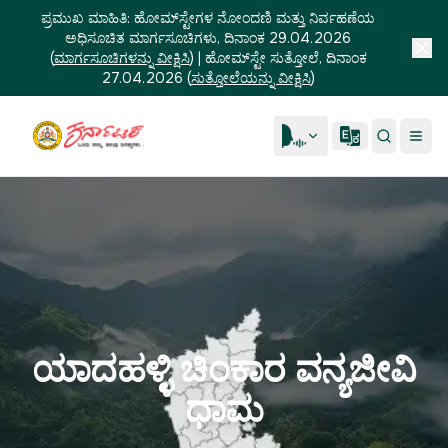
ಪ್ರಮುಖ ಮಾಹಿತಿ:
ಹೋಮ್‌ಸ್ಟೇಗಳ ನೋಂದಣಿ ಮತ್ತು ನಿರ್ವಹಣೆಯ
ಅಧಿಸೂಚಿತ ಮಾರ್ಗಸೂಚಿಗಳು, ದಿನಾಂಕ 29.04.2026
(
ಮಾರ್ಗಸೂಚಿಗಳನ್ನು ವೀಕ್ಷಿಸಿ
)
|
ಹೋಮ್‌ಸ್ಟೇ ಸುತ್ತೋಲೆ, ದಿನಾಂಕ
27.04.2026
(
ಸುತ್ತೋಲೆಯನ್ನು ವೀಕ್ಷಿಸಿ
)
ಯಾದಹಳ್ಳಿ ಚಿಂಕಾರ ವನ್ಯಜೀವಿ
ಧಾಮ