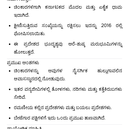
ಚಿಂಕಾರಗಳಿಗಾಗಿ ಕರ್ನಾಟಕದ ಮೊದಲ ಮತ್ತು ಏಕೈಕ ಧಾಮ
ಇದಾಗಿದೆ.
ಕ್ಷೀಣಿಸುತ್ತಿರುವ ಸಂಖ್ಯೆಯನ್ನು ರಕ್ಷಿಸಲು ಇದನ್ನು 2016 ರಲ್ಲಿ
ಘೋಷಿಸಲಾಯಿತು.
ಈ ಪ್ರದೇಶದ ಭೂದೃಶ್ಯವು ಅರೆ-ಶುಷ್ಕ ಮರುಭೂಮಿಗಳನ್ನು
ಹೋಲುತ್ತದೆ.
ಪ್ರಮುಖ ಅಂಶಗಳು
ಚಿಂಕಾರಗಳನ್ನು ಅವುಗಳ ನೈಸರ್ಗಿಕ ಹುಲ್ಲುಗಾವಲಿನ
ಆವಾಸಸ್ಥಾನದಲ್ಲಿ ನೋಡುವುದು.
ಇತರ ವನ್ಯಜೀವಿಗಳಲ್ಲಿ ತೋಳಗಳು, ನರಿಗಳು ಮತ್ತು ಕತ್ತೆಕಿರುಬಗಳು
ಸೇರಿವೆ.
ರಮಣೀಯ ಕಲ್ಲಿನ ಪ್ರದೇಶಗಳು ಮತ್ತು ಬಯಲು ಪ್ರದೇಶಗಳು.
ಬೇಟೆಗಾರ ಪಕ್ಷಿಗಳಿಗೆ ಇದು ಒಂದು ಪ್ರಮುಖ ತಾಣವಾಗಿದೆ.
ಪ್ರಾಯೋಗಿಕ ಮಾಹಿತಿ