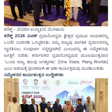
ಕನೆಕ್ಟ್ – 2026ರ ಉದ್ಘಾಟನೆ, ಬೆಂಗಳೂರು
ಕನೆಕ್ಟ್ 2026 ಮೀಟ್
ಪ್ರವಾಸೋದ್ಯಮ ಕ್ಷೇತ್ರದ ಪ್ರಮುಖ ನಾಯಕರನ್ನು
ಒಂದೇ ಸೂರಿನಡಿ ಒಗ್ಗೂಡಿಸಿತು. ನಮ್ಮ ರಾಜ್ಯವು ಜಾಗತಿಕ ಪ್ರವಾಸಿಗರನ್ನು
ಸ್ವಾಗತಿಸಲು ಸಂಪೂರ್ಣ ಸನ್ನದ್ಧವಾಗಿದೆ ಎಂಬುದನ್ನು ಈ ಸಮ್ಮೇಳನವು
ಜಗತ್ತಿಗೆ ಸಾರಿತು. ಕರ್ನಾಟಕದ ಪ್ರವಾಸೋದ್ಯಮದ ಮೂಲಮಂತ್ರವಾದ
“ಒಂದು ರಾಜ್ಯ, ಹಲವು ಜಗತ್ತುಗಳು” (One State, Many Worlds)
ಎಂಬ ಆಶಯಕ್ಕೆ ಪೂರಕವಾಗಿ ಈ ಇಡೀ ಕಾರ್ಯಕ್ರಮವು ಮೂಡಿಬಂದಿತು.
ಸಮ್ಮೇಳನದ ಕಾರ್ಯತಂತ್ರದ ಉದ್ದೇಶಗಳು