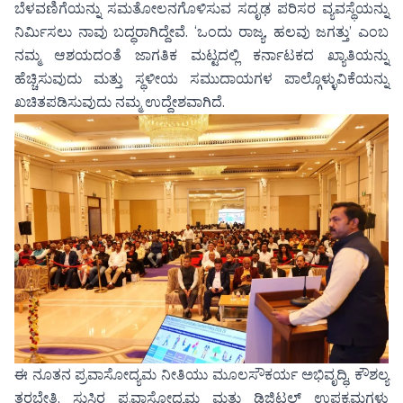
ಬೆಳವಣಿಗೆಯನ್ನು ಸಮತೋಲನಗೊಳಿಸುವ ಸದೃಢ ಪರಿಸರ ವ್ಯವಸ್ಥೆಯನ್ನು
ನಿರ್ಮಿಸಲು ನಾವು ಬದ್ಧರಾಗಿದ್ದೇವೆ. ‘ಒಂದು ರಾಜ್ಯ, ಹಲವು ಜಗತ್ತು’ ಎಂಬ
ನಮ್ಮ ಆಶಯದಂತೆ ಜಾಗತಿಕ ಮಟ್ಟದಲ್ಲಿ ಕರ್ನಾಟಕದ ಖ್ಯಾತಿಯನ್ನು
ಹೆಚ್ಚಿಸುವುದು ಮತ್ತು ಸ್ಥಳೀಯ ಸಮುದಾಯಗಳ ಪಾಲ್ಗೊಳ್ಳುವಿಕೆಯನ್ನು
ಖಚಿತಪಡಿಸುವುದು ನಮ್ಮ ಉದ್ದೇಶವಾಗಿದೆ.
ಈ ನೂತನ ಪ್ರವಾಸೋದ್ಯಮ ನೀತಿಯು ಮೂಲಸೌಕರ್ಯ ಅಭಿವೃದ್ಧಿ, ಕೌಶಲ್ಯ
ತರಬೇತಿ, ಸುಸ್ಥಿರ ಪ್ರವಾಸೋದ್ಯಮ ಮತ್ತು ಡಿಜಿಟಲ್ ಉಪಕ್ರಮಗಳು