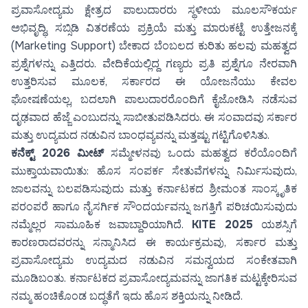
ಪ್ರವಾಸೋದ್ಯಮ ಕ್ಷೇತ್ರದ ಪಾಲುದಾರರು ಸ್ಥಳೀಯ ಮೂಲಸೌಕರ್ಯ
ಅಭಿವೃದ್ಧಿ, ಸಬ್ಸಿಡಿ ವಿತರಣೆಯ ಪ್ರಕ್ರಿಯೆ ಮತ್ತು ಮಾರುಕಟ್ಟೆ ಉತ್ತೇಜನಕ್ಕೆ
(Marketing Support) ಬೇಕಾದ ಬೆಂಬಲದ ಕುರಿತು ಹಲವು ಮಹತ್ವದ
ಪ್ರಶ್ನೆಗಳನ್ನು ಎತ್ತಿದರು. ವೇದಿಕೆಯಲ್ಲಿದ್ದ ಗಣ್ಯರು ಪ್ರತಿ ಪ್ರಶ್ನೆಗೂ ನೇರವಾಗಿ
ಉತ್ತರಿಸುವ ಮೂಲಕ, ಸರ್ಕಾರದ ಈ ಯೋಜನೆಯು ಕೇವಲ
ಘೋಷಣೆಯಲ್ಲ, ಬದಲಾಗಿ ಪಾಲುದಾರರೊಂದಿಗೆ ಕೈಜೋಡಿಸಿ ನಡೆಸುವ
ದೃಢವಾದ ಹೆಜ್ಜೆ ಎಂಬುದನ್ನು ಸಾಬೀತುಪಡಿಸಿದರು. ಈ ಸಂವಾದವು ಸರ್ಕಾರ
ಮತ್ತು ಉದ್ಯಮದ ನಡುವಿನ ಬಾಂಧವ್ಯವನ್ನು ಮತ್ತಷ್ಟು ಗಟ್ಟಿಗೊಳಿಸಿತು.
ಕನೆಕ್ಟ್ 2026 ಮೀಟ್
ಸಮ್ಮೇಳನವು ಒಂದು ಮಹತ್ವದ ಕರೆಯೊಂದಿಗೆ
ಮುಕ್ತಾಯವಾಯಿತು: ಹೊಸ ಸಂಪರ್ಕ ಸೇತುವೆಗಳನ್ನು ನಿರ್ಮಿಸುವುದು,
ಜಾಲವನ್ನು ಬಲಪಡಿಸುವುದು ಮತ್ತು ಕರ್ನಾಟಕದ ಶ್ರೀಮಂತ ಸಾಂಸ್ಕೃತಿಕ
ಪರಂಪರೆ ಹಾಗೂ ನೈಸರ್ಗಿಕ ಸೌಂದರ್ಯವನ್ನು ಜಗತ್ತಿಗೆ ಪರಿಚಯಿಸುವುದು
ನಮ್ಮೆಲ್ಲರ ಸಾಮೂಹಿಕ ಜವಾಬ್ದಾರಿಯಾಗಿದೆ.
KITE 2025
ಯಶಸ್ಸಿಗೆ
ಕಾರಣರಾದವರನ್ನು ಸನ್ಮಾನಿಸಿದ ಈ ಕಾರ್ಯಕ್ರಮವು, ಸರ್ಕಾರ ಮತ್ತು
ಪ್ರವಾಸೋದ್ಯಮ ಉದ್ಯಮದ ನಡುವಿನ ಸಮನ್ವಯದ ಸಂಕೇತವಾಗಿ
ಮೂಡಿಬಂತು. ಕರ್ನಾಟಕದ ಪ್ರವಾಸೋದ್ಯಮವನ್ನು ಜಾಗತಿಕ ಮಟ್ಟಕ್ಕೇರಿಸುವ
ನಮ್ಮ ಹಂಚಿಕೊಂಡ ಬದ್ಧತೆಗೆ ಇದು ಹೊಸ ಶಕ್ತಿಯನ್ನು ನೀಡಿದೆ.