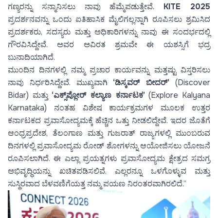
ಗಣ್ಯರನ್ನು ಸನ್ಮಾನಿಸಲು ನಾವು ಹೆಮ್ಮೆಪಡುತ್ತೇವೆ.
KITE 2025
ಪ್ರದರ್ಶನವನ್ನು ಒಂದು ಐತಿಹಾಸಿಕ ಮೈಲಿಗಲ್ಲನ್ನಾಗಿ ರೂಪಿಸಲು ಶ್ರಮಿಸಿದ
ಪ್ರದರ್ಶಕರು, ಸದಸ್ಯರು ಮತ್ತು ಅಧಿಕಾರಿಗಳನ್ನು ನಾವು ಈ ಸಂದರ್ಭದಲ್ಲಿ
ಗೌರವಿಸಿದ್ದೇವೆ. ಅವರ ಅವಿರತ ಶ್ರಮವೇ ಈ ಯಶಸ್ಸಿಗೆ ಭದ್ರ
ಬುನಾದಿಯಾಗಿದೆ.
ಮುಂದಿನ ದಿನಗಳಲ್ಲಿ ನಮ್ಮ ಪ್ರಚಾರ ಕಾರ್ಯವನ್ನು ಮತ್ತಷ್ಟು ವಿಸ್ತರಿಸಲು
ನಾವು ನಿರ್ಧರಿಸಿದ್ದೇವೆ. ಮುಖ್ಯವಾಗಿ
‘ಡಿಸ್ಕವರ್ ಬೀದರ್’
(Discover
Bidar) ಮತ್ತು
‘ಎಕ್ಸ್‌ಪ್ಲೋರ್ ಕಲ್ಯಾಣ ಕರ್ನಾಟಕ’
(Explore Kalyana
Karnataka) ನಂತಹ ವಿಶೇಷ ಕಾರ್ಯಕ್ರಮಗಳ ಮೂಲಕ ಉತ್ತರ
ಕರ್ನಾಟಕದ ಪ್ರವಾಸೋದ್ಯಮಕ್ಕೆ ಹೆಚ್ಚಿನ ಒತ್ತು ನೀಡಲಿದ್ದೇವೆ. ಇದರ ಜೊತೆಗೆ
ಆಂಧ್ರಪ್ರದೇಶ, ತೆಲಂಗಾಣ ಮತ್ತು ಗುಜರಾತ್ ರಾಜ್ಯಗಳಲ್ಲಿ ಮುಂಬರುವ
ದಿನಗಳಲ್ಲಿ ಪ್ರವಾಸೋದ್ಯಮ ರೋಡ್ ಶೋಗಳನ್ನು ಆಯೋಜಿಸಲು ಯೋಜನೆ
ರೂಪಿಸಲಾಗಿದೆ. ಈ ಎಲ್ಲಾ ಪ್ರಯತ್ನಗಳು ಪ್ರವಾಸೋದ್ಯಮ ಕ್ಷೇತ್ರದ ಸಮಗ್ರ
ಅಭಿವೃದ್ಧಿಯನ್ನು ಖಚಿತಪಡಿಸಲಿವೆ. ಎಲ್ಲರನ್ನೂ ಒಳಗೊಳ್ಳುವ ಮತ್ತು
ಸುಸ್ಥಿರವಾದ ಬೆಳವಣಿಗೆಯತ್ತ ನಮ್ಮ ಪಯಣ ನಿರಂತರವಾಗಿರಲಿದೆ.”