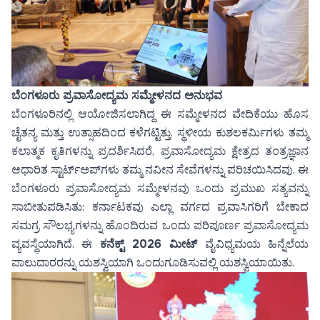
ಬೆಂಗಳೂರು ಪ್ರವಾಸೋದ್ಯಮ ಸಮ್ಮೇಳನದ ಅನುಭವ
ಬೆಂಗಳೂರಿನಲ್ಲಿ ಆಯೋಜಿಸಲಾಗಿದ್ದ ಈ ಸಮ್ಮೇಳನದ ವೇದಿಕೆಯು ಹೊಸ
ಚೈತನ್ಯ ಮತ್ತು ಉತ್ಸಾಹದಿಂದ ಕಳೆಗಟ್ಟಿತ್ತು. ಸ್ಥಳೀಯ ಕುಶಲಕರ್ಮಿಗಳು ತಮ್ಮ
ಕಲಾತ್ಮಕ ಕೃತಿಗಳನ್ನು ಪ್ರದರ್ಶಿಸಿದರೆ, ಪ್ರವಾಸೋದ್ಯಮ ಕ್ಷೇತ್ರದ ತಂತ್ರಜ್ಞಾನ
ಆಧಾರಿತ ಸ್ಟಾರ್ಟ್‌ಅಪ್‌ಗಳು ತಮ್ಮ ನವೀನ ಸೇವೆಗಳನ್ನು ಪರಿಚಯಿಸಿದವು. ಈ
ಬೆಂಗಳೂರು ಪ್ರವಾಸೋದ್ಯಮ ಸಮ್ಮೇಳನವು ಒಂದು ಪ್ರಮುಖ ಸತ್ಯವನ್ನು
ಸಾಬೀತುಪಡಿಸಿತು: ಕರ್ನಾಟಕವು ಎಲ್ಲಾ ವರ್ಗದ ಪ್ರವಾಸಿಗರಿಗೆ ಬೇಕಾದ
ಸಮಗ್ರ ಸೌಲಭ್ಯಗಳನ್ನು ಹೊಂದಿರುವ ಒಂದು ಪರಿಪೂರ್ಣ ಪ್ರವಾಸೋದ್ಯಮ
ವ್ಯವಸ್ಥೆಯಾಗಿದೆ. ಈ
ಕನೆಕ್ಟ್ 2026 ಮೀಟ್
ವೈವಿಧ್ಯಮಯ ಹಿನ್ನೆಲೆಯ
ಪಾಲುದಾರರನ್ನು ಯಶಸ್ವಿಯಾಗಿ ಒಂದುಗೂಡಿಸುವಲ್ಲಿ ಯಶಸ್ವಿಯಾಯಿತು.