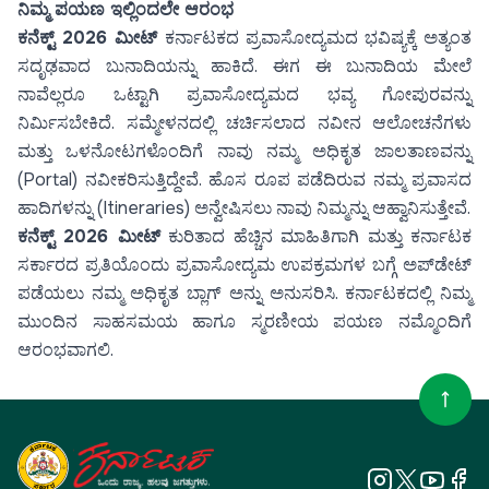
ನಿಮ್ಮ ಪಯಣ ಇಲ್ಲಿಂದಲೇ ಆರಂಭ
ಕನೆಕ್ಟ್ 2026 ಮೀಟ್
ಕರ್ನಾಟಕದ ಪ್ರವಾಸೋದ್ಯಮದ ಭವಿಷ್ಯಕ್ಕೆ ಅತ್ಯಂತ
ಸದೃಢವಾದ ಬುನಾದಿಯನ್ನು ಹಾಕಿದೆ. ಈಗ ಈ ಬುನಾದಿಯ ಮೇಲೆ
ನಾವೆಲ್ಲರೂ ಒಟ್ಟಾಗಿ ಪ್ರವಾಸೋದ್ಯಮದ ಭವ್ಯ ಗೋಪುರವನ್ನು
ನಿರ್ಮಿಸಬೇಕಿದೆ. ಸಮ್ಮೇಳನದಲ್ಲಿ ಚರ್ಚಿಸಲಾದ ನವೀನ ಆಲೋಚನೆಗಳು
ಮತ್ತು ಒಳನೋಟಗಳೊಂದಿಗೆ ನಾವು ನಮ್ಮ ಅಧಿಕೃತ ಜಾಲತಾಣವನ್ನು
(Portal) ನವೀಕರಿಸುತ್ತಿದ್ದೇವೆ. ಹೊಸ ರೂಪ ಪಡೆದಿರುವ ನಮ್ಮ ಪ್ರವಾಸದ
ಹಾದಿಗಳನ್ನು (Itineraries) ಅನ್ವೇಷಿಸಲು ನಾವು ನಿಮ್ಮನ್ನು ಆಹ್ವಾನಿಸುತ್ತೇವೆ.
ಕನೆಕ್ಟ್ 2026 ಮೀಟ್
ಕುರಿತಾದ ಹೆಚ್ಚಿನ ಮಾಹಿತಿಗಾಗಿ ಮತ್ತು ಕರ್ನಾಟಕ
ಸರ್ಕಾರದ ಪ್ರತಿಯೊಂದು ಪ್ರವಾಸೋದ್ಯಮ ಉಪಕ್ರಮಗಳ ಬಗ್ಗೆ ಅಪ್‌ಡೇಟ್
ಪಡೆಯಲು ನಮ್ಮ ಅಧಿಕೃತ ಬ್ಲಾಗ್ ಅನ್ನು ಅನುಸರಿಸಿ. ಕರ್ನಾಟಕದಲ್ಲಿ ನಿಮ್ಮ
ಮುಂದಿನ ಸಾಹಸಮಯ ಹಾಗೂ ಸ್ಮರಣೀಯ ಪಯಣ ನಮ್ಮೊಂದಿಗೆ
ಆರಂಭವಾಗಲಿ.