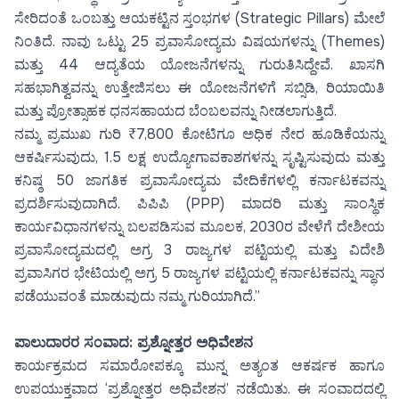
ಸೇರಿದಂತೆ ಒಂಬತ್ತು ಆಯಕಟ್ಟಿನ ಸ್ತಂಭಗಳ (Strategic Pillars) ಮೇಲೆ
ನಿಂತಿದೆ. ನಾವು ಒಟ್ಟು 25 ಪ್ರವಾಸೋದ್ಯಮ ವಿಷಯಗಳನ್ನು (Themes)
ಮತ್ತು 44 ಆದ್ಯತೆಯ ಯೋಜನೆಗಳನ್ನು ಗುರುತಿಸಿದ್ದೇವೆ. ಖಾಸಗಿ
ಸಹಭಾಗಿತ್ವವನ್ನು ಉತ್ತೇಜಿಸಲು ಈ ಯೋಜನೆಗಳಿಗೆ ಸಬ್ಸಿಡಿ, ರಿಯಾಯಿತಿ
ಮತ್ತು ಪ್ರೋತ್ಸಾಹಕ ಧನಸಹಾಯದ ಬೆಂಬಲವನ್ನು ನೀಡಲಾಗುತ್ತಿದೆ.
ನಮ್ಮ ಪ್ರಮುಖ ಗುರಿ ₹7,800 ಕೋಟಿಗೂ ಅಧಿಕ ನೇರ ಹೂಡಿಕೆಯನ್ನು
ಆಕರ್ಷಿಸುವುದು, 1.5 ಲಕ್ಷ ಉದ್ಯೋಗಾವಕಾಶಗಳನ್ನು ಸೃಷ್ಟಿಸುವುದು ಮತ್ತು
ಕನಿಷ್ಠ 50 ಜಾಗತಿಕ ಪ್ರವಾಸೋದ್ಯಮ ವೇದಿಕೆಗಳಲ್ಲಿ ಕರ್ನಾಟಕವನ್ನು
ಪ್ರದರ್ಶಿಸುವುದಾಗಿದೆ. ಪಿಪಿಪಿ (PPP) ಮಾದರಿ ಮತ್ತು ಸಾಂಸ್ಥಿಕ
ಕಾರ್ಯವಿಧಾನಗಳನ್ನು ಬಲಪಡಿಸುವ ಮೂಲಕ, 2030ರ ವೇಳೆಗೆ ದೇಶೀಯ
ಪ್ರವಾಸೋದ್ಯಮದಲ್ಲಿ ಅಗ್ರ 3 ರಾಜ್ಯಗಳ ಪಟ್ಟಿಯಲ್ಲಿ ಮತ್ತು ವಿದೇಶಿ
ಪ್ರವಾಸಿಗರ ಭೇಟಿಯಲ್ಲಿ ಅಗ್ರ 5 ರಾಜ್ಯಗಳ ಪಟ್ಟಿಯಲ್ಲಿ ಕರ್ನಾಟಕವನ್ನು ಸ್ಥಾನ
ಪಡೆಯುವಂತೆ ಮಾಡುವುದು ನಮ್ಮ ಗುರಿಯಾಗಿದೆ.”
ಪಾಲುದಾರರ ಸಂವಾದ: ಪ್ರಶ್ನೋತ್ತರ ಅಧಿವೇಶನ
ಕಾರ್ಯಕ್ರಮದ ಸಮಾರೋಪಕ್ಕೂ ಮುನ್ನ ಅತ್ಯಂತ ಆಕರ್ಷಕ ಹಾಗೂ
ಉಪಯುಕ್ತವಾದ ‘ಪ್ರಶ್ನೋತ್ತರ ಅಧಿವೇಶನ’ ನಡೆಯಿತು. ಈ ಸಂವಾದದಲ್ಲಿ