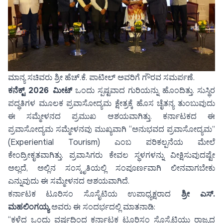
ಮಾನ್ಯ ಸಚಿವರು ಶ್ರೀ ಹೆಚ್.ಕೆ. ಪಾಟೀಲ್ ಅವರಿಗೆ ಗೌರವ ಸಮರ್ಪಣೆ.
ಕನೆಕ್ಟ್ 2026 ಮೀಟ್
ಒಂದು ಸ್ಪಷ್ಟವಾದ ಗುರಿಯನ್ನು ಹೊಂದಿತ್ತು. ಸುಸ್ಥಿರ
ಪದ್ಧತಿಗಳ ಮೂಲಕ ಪ್ರವಾಸೋದ್ಯಮ ಕ್ಷೇತ್ರಕ್ಕೆ ಹೊಸ ಚೈತನ್ಯ ತುಂಬುವುದು
ಈ ಸಮ್ಮೇಳನದ ಪ್ರಮುಖ ಆಶಯವಾಗಿತ್ತು. ಕರ್ನಾಟಕದ ಈ
ಪ್ರವಾಸೋದ್ಯಮ ಸಮ್ಮೇಳನವು ಮುಖ್ಯವಾಗಿ “ಅನುಭವದ ಪ್ರವಾಸೋದ್ಯಮ”
(Experiential Tourism) ಎಂಬ ಪರಿಕಲ್ಪನೆಯ ಮೇಲೆ
ಕೇಂದ್ರೀಕೃತವಾಗಿತ್ತು. ಪ್ರವಾಸಿಗರು ಕೇವಲ ಸ್ಥಳಗಳನ್ನು ವೀಕ್ಷಿಸುವುದಷ್ಟೇ
ಅಲ್ಲದೆ, ಅಲ್ಲಿನ ಸಂಸ್ಕೃತಿಯಲ್ಲಿ ಸಂಪೂರ್ಣವಾಗಿ ಲೀನವಾಗಬೇಕು
ಎನ್ನುವುದು ಈ ಸಮ್ಮೇಳನದ ಆಶಯವಾಗಿದೆ.
ಕರ್ನಾಟಕ ಟೂರಿಸಂ ಸೊಸೈಟಿಯ ಉಪಾಧ್ಯಕ್ಷರಾದ
ಶ್ರೀ ಎಸ್.
ಮಹಲಿಂಗಯ್ಯ
ಅವರು ಈ ಸಂದರ್ಭದಲ್ಲಿ ಮಾತನಾಡಿ:
“ಕಳೆದ ಒಂದು ವರ್ಷದಿಂದ ಕರ್ನಾಟಕ ಟೂರಿಸಂ ಸೊಸೈಟಿಯು ರಾಜ್ಯದ