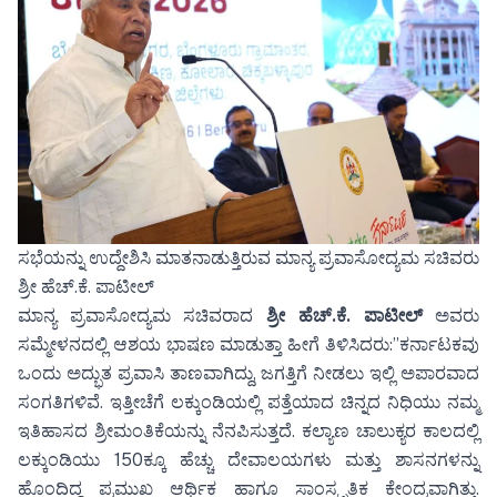
ಸಭೆಯನ್ನು ಉದ್ದೇಶಿಸಿ ಮಾತನಾಡುತ್ತಿರುವ ಮಾನ್ಯ ಪ್ರವಾಸೋದ್ಯಮ ಸಚಿವರು
ಶ್ರೀ ಹೆಚ್.ಕೆ. ಪಾಟೀಲ್
ಮಾನ್ಯ ಪ್ರವಾಸೋದ್ಯಮ ಸಚಿವರಾದ
ಶ್ರೀ ಹೆಚ್.ಕೆ. ಪಾಟೀಲ್
ಅವರು
ಸಮ್ಮೇಳನದಲ್ಲಿ ಆಶಯ ಭಾಷಣ ಮಾಡುತ್ತಾ ಹೀಗೆ ತಿಳಿಸಿದರು:”ಕರ್ನಾಟಕವು
ಒಂದು ಅದ್ಭುತ ಪ್ರವಾಸಿ ತಾಣವಾಗಿದ್ದು, ಜಗತ್ತಿಗೆ ನೀಡಲು ಇಲ್ಲಿ ಅಪಾರವಾದ
ಸಂಗತಿಗಳಿವೆ. ಇತ್ತೀಚೆಗೆ ಲಕ್ಕುಂಡಿಯಲ್ಲಿ ಪತ್ತೆಯಾದ ಚಿನ್ನದ ನಿಧಿಯು ನಮ್ಮ
ಇತಿಹಾಸದ ಶ್ರೀಮಂತಿಕೆಯನ್ನು ನೆನಪಿಸುತ್ತದೆ. ಕಲ್ಯಾಣ ಚಾಲುಕ್ಯರ ಕಾಲದಲ್ಲಿ
ಲಕ್ಕುಂಡಿಯು 150ಕ್ಕೂ ಹೆಚ್ಚು ದೇವಾಲಯಗಳು ಮತ್ತು ಶಾಸನಗಳನ್ನು
ಹೊಂದಿದ್ದ ಪ್ರಮುಖ ಆರ್ಥಿಕ ಹಾಗೂ ಸಾಂಸ್ಕೃತಿಕ ಕೇಂದ್ರವಾಗಿತ್ತು.