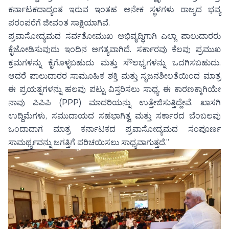
ಕರ್ನಾಟಕದಾದ್ಯಂತ ಇರುವ ಇಂತಹ ಅನೇಕ ಸ್ಥಳಗಳು ರಾಜ್ಯದ ಭವ್ಯ
ಪರಂಪರೆಗೆ ಜೀವಂತ ಸಾಕ್ಷಿಯಾಗಿವೆ.
ಪ್ರವಾಸೋದ್ಯಮದ ಸರ್ವತೋಮುಖ ಅಭಿವೃದ್ಧಿಗಾಗಿ ಎಲ್ಲಾ ಪಾಲುದಾರರು
ಕೈಜೋಡಿಸುವುದು ಇಂದಿನ ಅಗತ್ಯವಾಗಿದೆ. ಸರ್ಕಾರವು ಕೆಲವು ಪ್ರಮುಖ
ಕ್ರಮಗಳನ್ನು ಕೈಗೊಳ್ಳಬಹುದು ಮತ್ತು ಸೌಲಭ್ಯಗಳನ್ನು ಒದಗಿಸಬಹುದು.
ಆದರೆ ಪಾಲುದಾರರ ಸಾಮೂಹಿಕ ಶಕ್ತಿ ಮತ್ತು ಸೃಜನಶೀಲತೆಯಿಂದ ಮಾತ್ರ
ಈ ಪ್ರಯತ್ನಗಳನ್ನು ಹಲವು ಪಟ್ಟು ವಿಸ್ತರಿಸಲು ಸಾಧ್ಯ. ಈ ಕಾರಣಕ್ಕಾಗಿಯೇ
ನಾವು ಪಿಪಿಪಿ (PPP) ಮಾದರಿಯನ್ನು ಉತ್ತೇಜಿಸುತ್ತಿದ್ದೇವೆ. ಖಾಸಗಿ
ಉದ್ದಿಮೆಗಳು, ಸಮುದಾಯದ ಸಹಭಾಗಿತ್ವ ಮತ್ತು ಸರ್ಕಾರದ ಬೆಂಬಲವು
ಒಂದಾದಾಗ ಮಾತ್ರ ಕರ್ನಾಟಕದ ಪ್ರವಾಸೋದ್ಯಮದ ಸಂಪೂರ್ಣ
ಸಾಮರ್ಥ್ಯವನ್ನು ಜಗತ್ತಿಗೆ ಪರಿಚಯಿಸಲು ಸಾಧ್ಯವಾಗುತ್ತದೆ.”